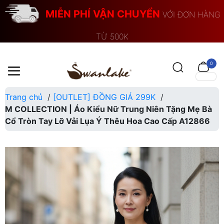
MIỄN PHÍ VẬN CHUYỂN
VỚI ĐƠN HÀNG
TỪ 500K
×
0
Trang chủ
/
[OUTLET] ĐỒNG GIÁ 299K
/
M COLLECTION | Áo Kiểu Nữ Trung Niên Tặng Mẹ Bà
Cổ Tròn Tay Lỡ Vải Lụa Ý Thêu Hoa Cao Cấp A12866