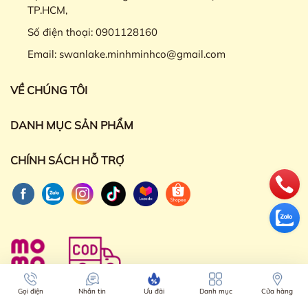
TP.HCM,
Số điện thoại:
0901128160
Email:
swanlake.minhminhco@gmail.com
VỀ CHÚNG TÔI
DANH MỤC SẢN PHẨM
CHÍNH SÁCH HỖ TRỢ
Gọi điện
Nhắn tin
Ưu đãi
Danh mục
Cửa hàng