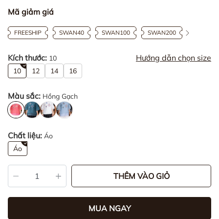
Mã giảm giá
FREESHIP
SWAN40
SWAN100
SWAN200
Kích thước:
Hướng dẫn chọn size
10
10
12
14
16
Màu sắc:
Hồng Gạch
Chất liệu:
Áo
Áo
THÊM VÀO GIỎ
MUA NGAY