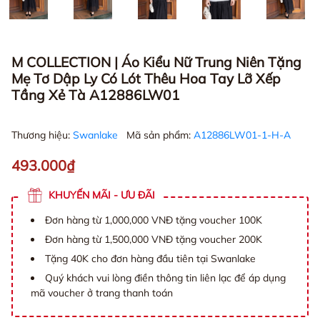
M COLLECTION | Áo Kiểu Nữ Trung Niên Tặng
Mẹ Tơ Dập Ly Có Lót Thêu Hoa Tay Lỡ Xếp
Tầng Xẻ Tà A12886LW01
Thương hiệu:
Swanlake
Mã sản phẩm:
A12886LW01-1-H-A
493.000₫
KHUYẾN MÃI - ƯU ĐÃI
Đơn hàng từ 1,000,000 VNĐ tặng voucher 100K
Đơn hàng từ 1,500,000 VNĐ tặng voucher 200K
Tặng 40K cho đơn hàng đầu tiên tại Swanlake
Quý khách vui lòng điền thông tin liên lạc để áp dụng
mã voucher ở trang thanh toán