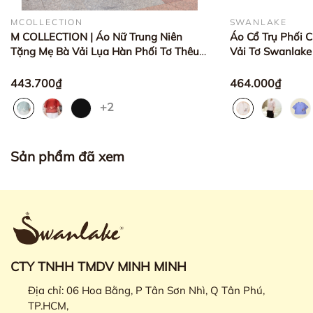
MCOLLECTION
SWANLAKE
M COLLECTION | Áo Nữ Trung Niên
Áo Cổ Trụ Phối C
Tặng Mẹ Bà Vải Lụa Hàn Phối Tơ Thêu
Vải Tơ Swanlak
Hoa Sang Trọng Tay Lỡ A12493
443.700₫
464.000₫
+2
Sản phẩm đã xem
CTY TNHH TMDV MINH MINH
Địa chỉ:
06 Hoa Bằng, P Tân Sơn Nhì, Q Tân Phú,
TP.HCM,