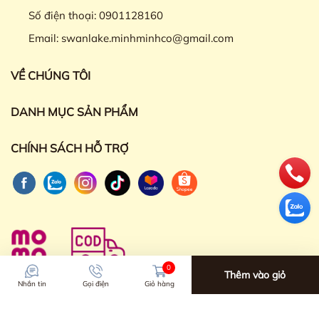
Số điện thoại:
0901128160
Email:
swanlake.minhminhco@gmail.com
VỀ CHÚNG TÔI
DANH MỤC SẢN PHẨM
CHÍNH SÁCH HỖ TRỢ
0
Thêm vào giỏ
Nhắn tin
Gọi điện
Giỏ hàng