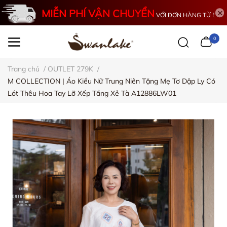
MIỄN PHÍ VẬN CHUYỂN
VỚI ĐƠN HÀNG TỪ 500K
0
Trang chủ
/
OUTLET 279K
/
M COLLECTION | Áo Kiểu Nữ Trung Niên Tặng Mẹ Tơ Dập Ly Có
Lót Thêu Hoa Tay Lỡ Xếp Tầng Xẻ Tà A12886LW01