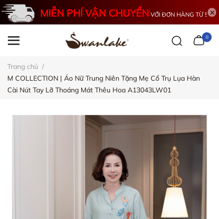
MIỄN PHÍ VẬN CHUYỂN
VỚI ĐƠN HÀNG TỪ 500K
0
Trang chủ
/
M COLLECTION | Áo Nữ Trung Niên Tặng Mẹ Cổ Trụ Lụa Hàn
Cài Nút Tay Lỡ Thoáng Mát Thêu Hoa A13043LW01