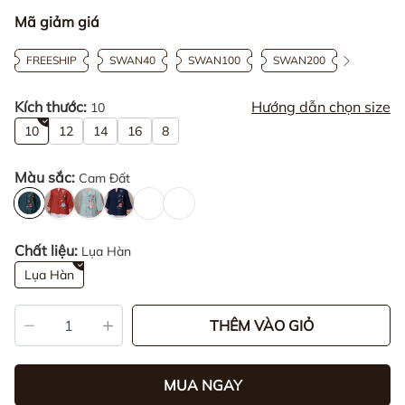
Mã giảm giá
FREESHIP
SWAN40
SWAN100
SWAN200
Kích thước:
Hướng dẫn chọn size
10
10
12
14
16
8
Màu sắc:
Cam Đất
Chất liệu:
Lụa Hàn
Lụa Hàn
THÊM VÀO GIỎ
MUA NGAY