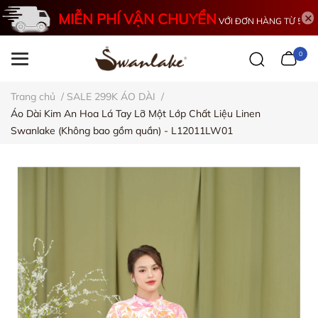
MIỄN PHÍ VẬN CHUYỂN
VỚI ĐƠN HÀNG TỪ 500K
0
Trang chủ
/
SALE 299K ÁO DÀI
/
Áo Dài Kim An Hoa Lá Tay Lỡ Một Lớp Chất Liệu Linen
Swanlake (Không bao gồm quần) - L12011LW01