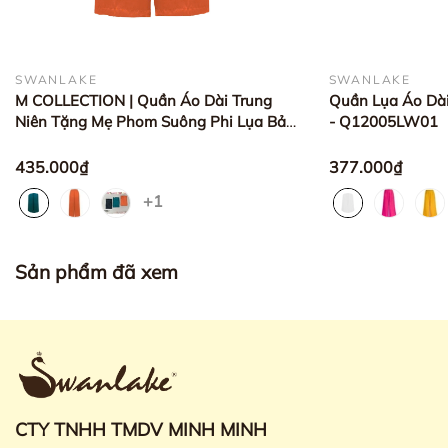
SWANLAKE
SWANLAKE
M COLLECTION | Quần Áo Dài Trung
Quần Lụa Áo Dà
Niên Tặng Mẹ Phom Suông Phi Lụa Bản
- Q12005LW01
Lưng Nẹp Trước Sau Thun Q13006W01
435.000₫
377.000₫
+1
Sản phẩm đã xem
CTY TNHH TMDV MINH MINH