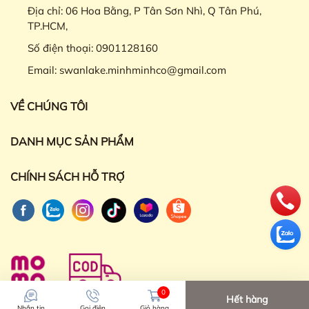
Địa chỉ:
06 Hoa Bằng, P Tân Sơn Nhì, Q Tân Phú,
TP.HCM,
Số điện thoại:
0901128160
Email:
swanlake.minhminhco@gmail.com
VỀ CHÚNG TÔI
DANH MỤC SẢN PHẨM
CHÍNH SÁCH HỖ TRỢ
0
Hết hàng
Nhắn tin
Gọi điện
Giỏ hàng