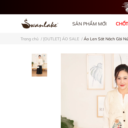
SẢN PHẨM MỚI
CHỐT
Trang chủ
/
[OUTLET] ÁO SALE
/
Áo Len Sát Nách Gài 
VỀ CHÚNG TÔI
BL