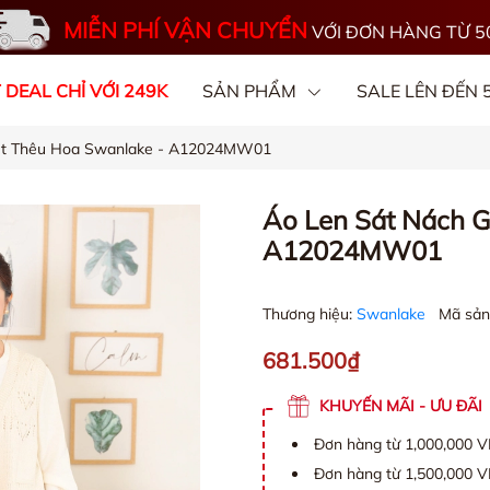
MIỄN PHÍ VẬN CHUYỂN
VỚI ĐƠN HÀNG TỪ 5
 DEAL CHỈ VỚI 249K
SẢN PHẨM
SALE LÊN ĐẾN
Nút Thêu Hoa Swanlake - A12024MW01
OGS
CHẤT VẢI
Áo Len Sát Nách G
A12024MW01
Thương hiệu:
Swanlake
Mã sản
681.500₫
KHUYẾN MÃI - ƯU ĐÃI
Đơn hàng từ 1,000,000 
Đơn hàng từ 1,500,000 