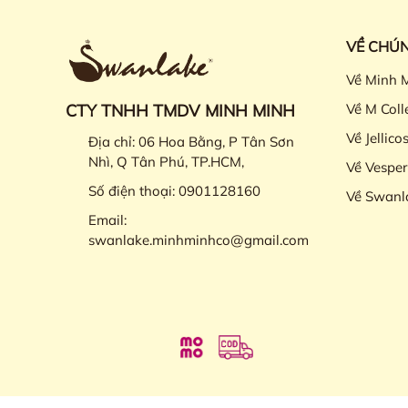
VỀ CHÚN
Về Minh 
CTY TNHH TMDV MINH MINH
Về M Coll
Về Jellico
Địa chỉ:
06 Hoa Bằng, P Tân Sơn
Nhì, Q Tân Phú, TP.HCM,
Về Vesper
Số điện thoại:
0901128160
Về Swanl
Email:
swanlake.minhminhco@gmail.com