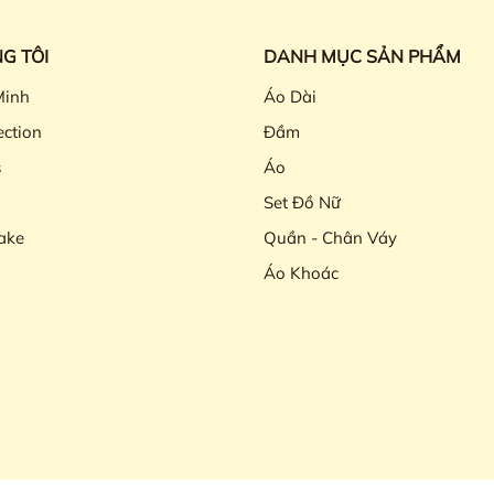
G TÔI
DANH MỤC SẢN PHẨM
Minh
Áo Dài
ection
Đầm
s
Áo
Set Đồ Nữ
ake
Quần - Chân Váy
Áo Khoác