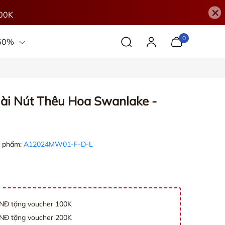
×
00K
0
 50%
ài Nút Thêu Hoa Swanlake -
 phẩm:
A12024MW01-F-D-L
VNĐ tặng voucher 100K
VNĐ tặng voucher 200K