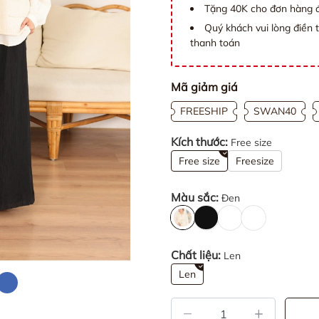
Tặng 40K cho đơn hàng đ
Quý khách vui lòng điền 
thanh toán
Mã giảm giá
FREESHIP
SWAN40
Kích thước:
Free size
Free size
Freesize
Màu sắc:
Đen
Chất liệu:
Len
Len