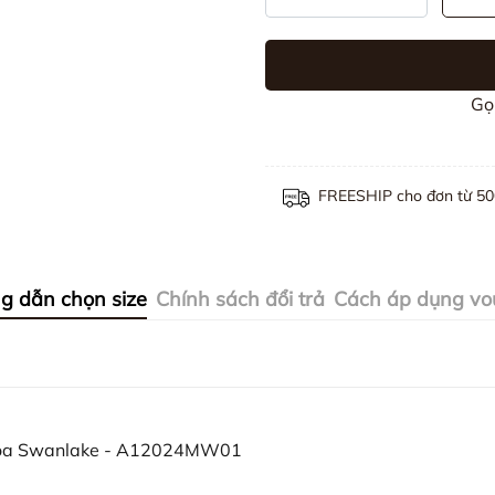
Gọ
FREESHIP cho đơn từ 5
g dẫn chọn size
Chính sách đổi trả
Cách áp dụng vo
 Hoa Swanlake - A12024MW01