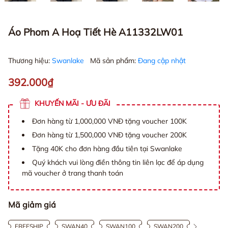
Áo Phom A Hoạ Tiết Hè A11332LW01
Thương hiệu:
Swanlake
Mã sản phẩm:
Đang cập nhật
392.000₫
KHUYẾN MÃI - ƯU ĐÃI
Đơn hàng từ 1,000,000 VNĐ tặng voucher 100K
Đơn hàng từ 1,500,000 VNĐ tặng voucher 200K
Tặng 40K cho đơn hàng đầu tiên tại Swanlake
Quý khách vui lòng điền thông tin liên lạc để áp dụng
mã voucher ở trang thanh toán
Mã giảm giá
FREESHIP
SWAN40
SWAN100
SWAN200