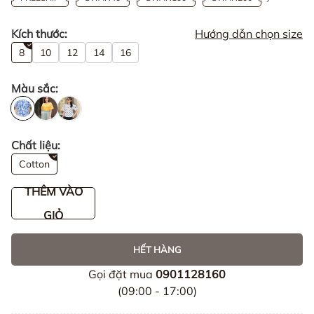
Kích thước:
Hướng dẫn chọn size
8
10
12
14
16
Màu sắc:
Chất liệu:
Cotton
THÊM VÀO
GIỎ
HẾT HÀNG
Gọi đặt mua
0901128160
(09:00 - 17:00)