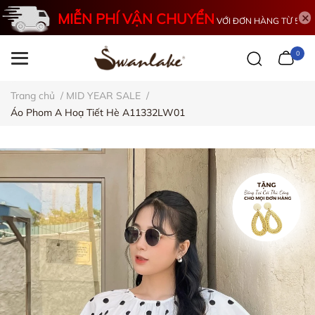
MIỄN PHÍ VẬN CHUYỂN
VỚI ĐƠN HÀNG TỪ 500K
0
Trang chủ
/
MID YEAR SALE
/
Áo Phom A Hoạ Tiết Hè A11332LW01