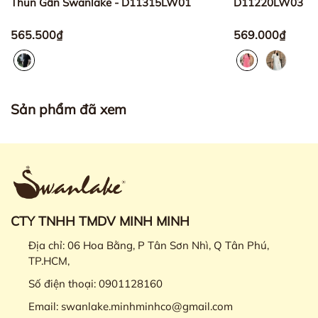
Thun Gân Swanlake - D11315LW01
D11220LW03
565.500₫
569.000₫
Sản phẩm đã xem
CTY TNHH TMDV MINH MINH
Địa chỉ:
06 Hoa Bằng, P Tân Sơn Nhì, Q Tân Phú,
TP.HCM,
Số điện thoại:
0901128160
Email:
swanlake.minhminhco@gmail.com