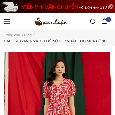
MIỄN PHÍ VẬN CHUYỂN
VỚI ĐƠN HÀNG TỪ 500K
0
Trang chủ
/
Blog
/
CÁCH MIX-AND-MATCH ĐỒ NỮ ĐẸP NHẤT CHO MÙA ĐÔNG