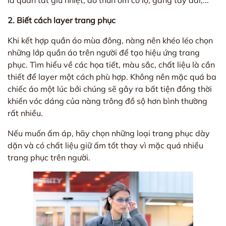
là quần tất giữ nhiệt, áo thun ôm cổ lọ, găng tay dài,...
2. Biết cách layer trang phục
Khi kết hợp quần áo mùa đông, nàng nên khéo léo chọn
những lớp quần áo trên người để tạo hiệu ứng trang
phục. Tìm hiểu về các họa tiết, màu sắc, chất liệu là cần
thiết để layer một cách phù hợp. Không nên mặc quá ba
chiếc áo một lúc bởi chúng sẽ gây ra bất tiện đồng thời
khiến vóc dáng của nàng trông đồ sộ hơn bình thường
rất nhiều.
Nếu muốn ấm áp, hãy chọn những loại trang phục dày
dặn và có chất liệu giữ ấm tốt thay vì mặc quá nhiều
trang phục trên người.