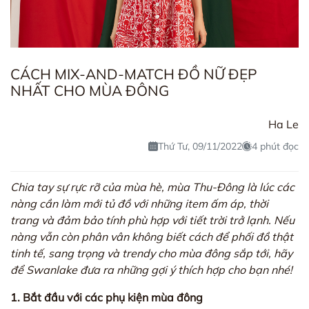
CÁCH MIX-AND-MATCH ĐỒ NỮ ĐẸP
NHẤT CHO MÙA ĐÔNG
Ha Le
Thứ Tư, 09/11/2022
4 phút đọc
Chia tay sự rực rỡ của mùa hè, mùa Thu-Đông là lúc các
nàng cần làm mới tủ đồ với những item ấm áp, thời
trang và đảm bảo tính phù hợp với tiết trời trở lạnh. Nếu
nàng vẫn còn phân vân không biết cách để phối đồ thật
tinh tế, sang trọng và trendy cho mùa đông sắp tới, hãy
để Swanlake đưa ra những gợi ý thích hợp cho bạn nhé!
1. Bắt đầu với các phụ kiện mùa đông