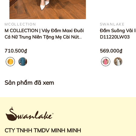
MCOLLECTION
SWANLAKE
M COLLECTION | Váy Đầm Maxi Đuôi
Đầm Suông Vải l
Cá Nữ Trung Niên Tặng Mẹ Cài Nút
D11220LW03
Thun Xốp Thêu Hoa Tay Lỡ
D12778LW01
710.500₫
569.000₫
Sản phẩm đã xem
CTY TNHH TMDV MINH MINH