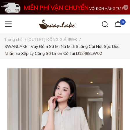
MIỄN PHÍ VẬN CHUYỂN
VỚI ĐƠN HÀNG TỪ 500K
0
Trang chủ
/
[OUTLET] ĐỒNG GIÁ 399K
/
SWANLAKE | Váy Đầm Sơ Mi Nữ Midi Suông Cài Nút Sọc Dọc
Nhấn Eo Xếp Ly Công Sở Linen Có Túi D12498LW02