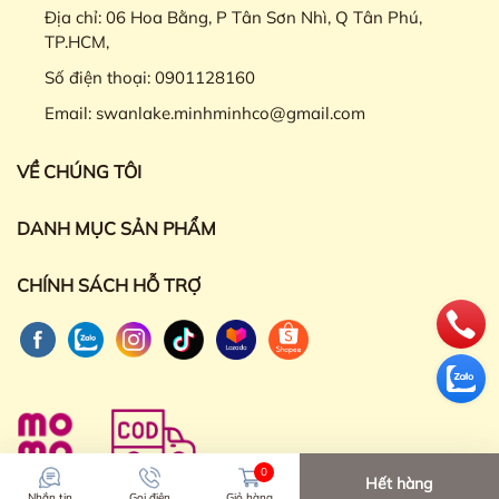
Địa chỉ:
06 Hoa Bằng, P Tân Sơn Nhì, Q Tân Phú,
TP.HCM,
Số điện thoại:
0901128160
Email:
swanlake.minhminhco@gmail.com
VỀ CHÚNG TÔI
DANH MỤC SẢN PHẨM
CHÍNH SÁCH HỖ TRỢ
0
Hết hàng
Nhắn tin
Gọi điện
Giỏ hàng