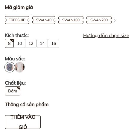
Mã giảm giá
FREESHIP
SWAN40
SWAN100
SWAN200
Kích thước:
Hướng dẫn chọn size
8
10
12
14
16
Màu sắc:
Chất liệu:
Đầm
Thông số sản phẩm
THÊM VÀO
GIỎ