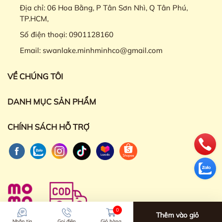
Địa chỉ:
06 Hoa Bằng, P Tân Sơn Nhì, Q Tân Phú,
TP.HCM,
Số điện thoại:
0901128160
Email:
swanlake.minhminhco@gmail.com
VỀ CHÚNG TÔI
DANH MỤC SẢN PHẨM
CHÍNH SÁCH HỖ TRỢ
0
Thêm vào giỏ
Nhắn tin
Gọi điện
Giỏ hàng