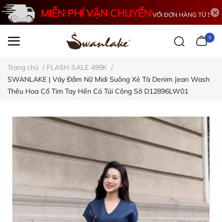
MIỄN PHÍ VẬN CHUYỂN
VỚI ĐƠN HÀNG TỪ 500K
0
Trang chủ
/
FLASH SALE 499K
/
SWANLAKE | Váy Đầm Nữ Midi Suông Xẻ Tà Denim Jean Wash
Thêu Hoa Cổ Tim Tay Hến Có Túi Công Sở D12896LW01