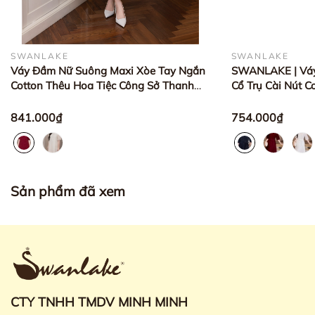
SWANLAKE
SWANLAKE
Váy Đầm Nữ Suông Maxi Xòe Tay Ngắn
SWANLAKE | Váy
Cotton Thêu Hoa Tiệc Công Sở Thanh
Cổ Trụ Cài Nút C
Lịch D13052LW01
Thắt Eo Tay Lỡ
841.000₫
754.000₫
Sản phẩm đã xem
CTY TNHH TMDV MINH MINH