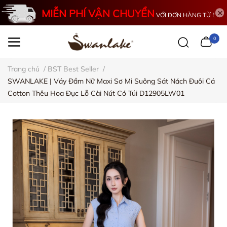
MIỄN PHÍ VẬN CHUYỂN
VỚI ĐƠN HÀNG TỪ 500K
0
Trang chủ
/
BST Best Seller
/
SWANLAKE | Váy Đầm Nữ Maxi Sơ Mi Suông Sát Nách Đuôi Cá
Cotton Thêu Hoa Đục Lỗ Cài Nút Có Túi D12905LW01