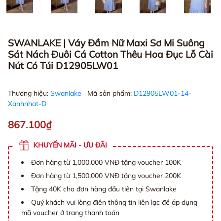
SWANLAKE | Váy Đầm Nữ Maxi Sơ Mi Suông
Sát Nách Đuôi Cá Cotton Thêu Hoa Đục Lỗ Cài
Nút Có Túi D12905LW01
Thương hiệu:
Swanlake
Mã sản phẩm:
D12905LW01-14-
Xanhnhat-D
867.100₫
KHUYẾN MÃI - ƯU ĐÃI
Đơn hàng từ 1,000,000 VNĐ tặng voucher 100K
Đơn hàng từ 1,500,000 VNĐ tặng voucher 200K
Tặng 40K cho đơn hàng đầu tiên tại Swanlake
Quý khách vui lòng điền thông tin liên lạc để áp dụng
mã voucher ở trang thanh toán