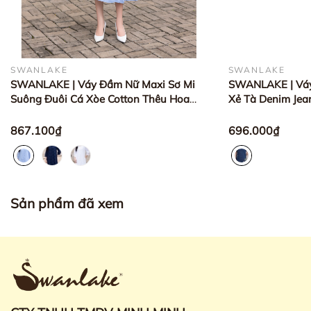
SWANLAKE
SWANLAKE
SWANLAKE | Váy Đầm Nữ Maxi Sơ Mi
SWANLAKE | Váy
Suông Đuôi Cá Xòe Cotton Thêu Hoa
Xẻ Tà Denim Je
Đục Lỗ Cài Nút Tay Nẹp Lỡ
Tim Tay Hến Có 
D12901LW01
D12896LW01
867.100₫
696.000₫
Sản phẩm đã xem