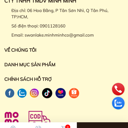
CTY TNHH TMDV MINH MINH
Địa chỉ:
06 Hoa Bằng, P Tân Sơn Nhì, Q Tân Phú,
TP.HCM,
Số điện thoại:
0901128160
Email:
swanlake.minhminhco@gmail.com
VỀ CHÚNG TÔI
DANH MỤC SẢN PHẨM
CHÍNH SÁCH HỖ TRỢ
0