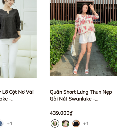
 Lỡ Cột Nơ Vải
Quần Short Lưng Thun Nẹp
ake -
Gài Nút Swanlake -
02
Q10687LW01
439.000₫
+1
+1