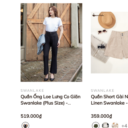
SWANLAKE
SWANLAKE
Quần Ống Loe Lưng Co Giãn
Quần Short Gài N
Swanlake (Plus Size) -
Linen Swanlake -
Q10252LW01
Q09907LW03
519.000₫
359.000₫
+4