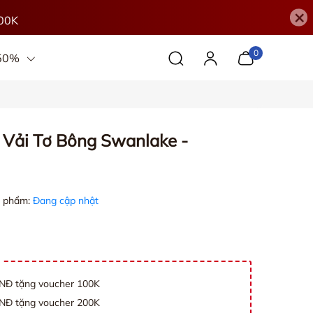
×
00K
0
 50%
Vải Tơ Bông Swanlake -
 phẩm:
Đang cập nhật
VNĐ tặng voucher 100K
VNĐ tặng voucher 200K