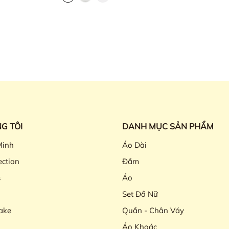
G TÔI
DANH MỤC SẢN PHẨM
Minh
Áo Dài
ection
Đầm
s
Áo
Set Đồ Nữ
ake
Quần - Chân Váy
Áo Khoác