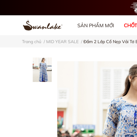
SẢN PHẨM MỚI
CHỐT
Trang chủ
/
MID YEAR SALE
/
Đầm 2 Lớp Cổ Nẹp Vải Tơ
VỀ CHÚNG TÔI
BL