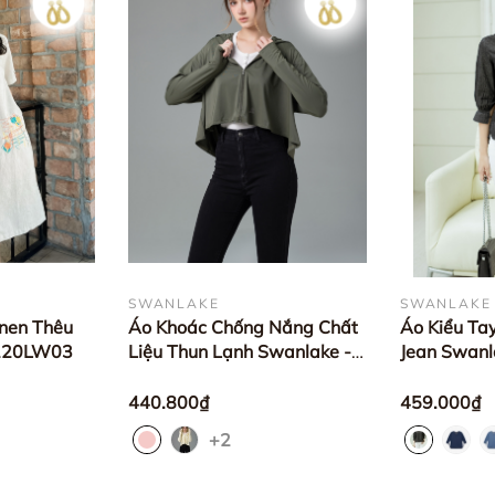
SWANLAKE
SWANLAKE
inen Thêu
Áo Khoác Chống Nắng Chất
Áo Kiểu Tay
1220LW03
Liệu Thun Lạnh Swanlake -
Jean Swanl
A90019MW01
A11027LW
440.800₫
459.000₫
+2