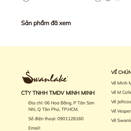
Sản phẩm đã xem
VỀ CHÚN
Về Minh 
CTY TNHH TMDV MINH MINH
Về M Coll
Về Jellico
Địa chỉ:
06 Hoa Bằng, P Tân Sơn
Nhì, Q Tân Phú, TP.HCM,
Về Vesper
Số điện thoại:
0901128160
Về Swanl
Email: