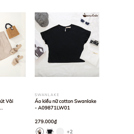
SWANLAKE
út Vải
Áo kiểu nữ cotton Swanlake
- A09871LW01
279.000₫
+2