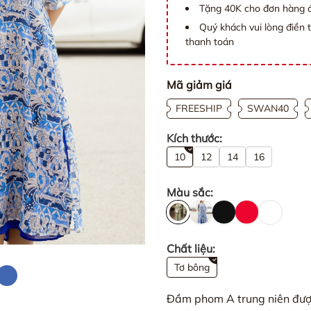
Tặng 40K cho đơn hàng đ
Quý khách vui lòng điền 
thanh toán
Mã giảm giá
FREESHIP
SWAN40
Kích thước:
10
12
14
16
Màu sắc:
Chất liệu:
Tơ bông
Đầm phom A trung niên được