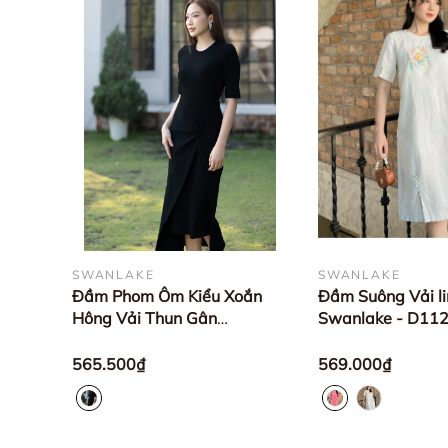
SWANLAKE
SWANLAKE
Đầm Phom Ôm Kiểu Xoắn
Đầm Suông Vải l
Hông Vải Thun Gân
Swanlake - D1
Swanlake - D11315LW01
565.500₫
569.000₫