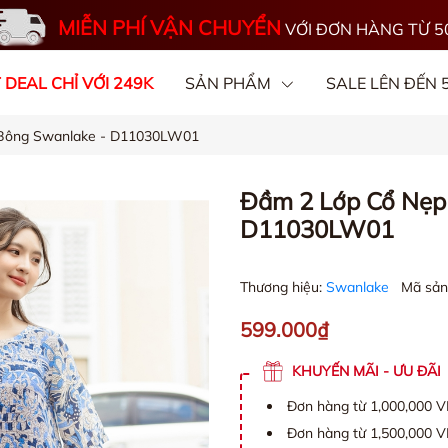
MIỄN PHÍ VẬN CHUYỂN
VỚI ĐƠN HÀNG TỪ 5
 DEAL CHỈ VỚI 249K
SẢN PHẨM
SALE LÊN ĐẾN
 Bông Swanlake - D11030LW01
OGS
CHẤT VẢI
Đầm 2 Lớp Cổ Nẹp 
D11030LW01
Thương hiệu:
Swanlake
Mã sản
599.000₫
KHUYẾN MÃI - ƯU ĐÃI
Đơn hàng từ 1,000,000 
Đơn hàng từ 1,500,000 