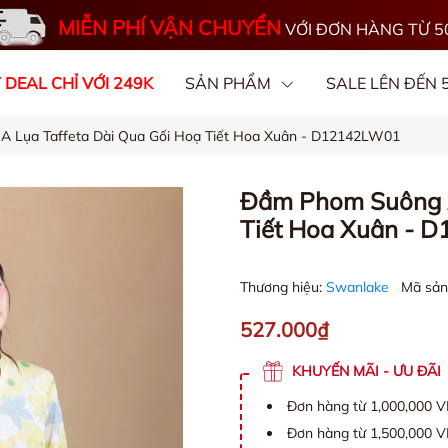
MIỄN PHÍ VẬN CHUYỂN
VỚI ĐƠN HÀNG TỪ 5
 DEAL CHỈ VỚI 249K
SẢN PHẨM
SALE LÊN ĐẾN
 Lụa Taffeta Dài Qua Gối Hoạ Tiết Hoa Xuân - D12142LW01
OGS
CHẤT VẢI
Đầm Phom Suông A
Tiết Hoa Xuân - 
Thương hiệu:
Swanlake
Mã sản
527.000₫
KHUYẾN MÃI - ƯU ĐÃI
Đơn hàng từ 1,000,000 
Đơn hàng từ 1,500,000 