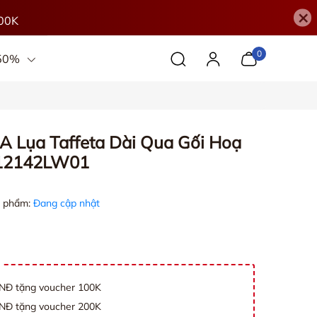
×
00K
0
 50%
 Lụa Taffeta Dài Qua Gối Hoạ
D12142LW01
 phẩm:
Đang cập nhật
VNĐ tặng voucher 100K
VNĐ tặng voucher 200K