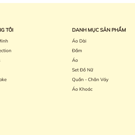
G TÔI
DANH MỤC SẢN PHẨM
Minh
Áo Dài
ection
Đầm
s
Áo
Set Đồ Nữ
ake
Quần - Chân Váy
Áo Khoác