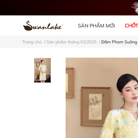
SẢN PHẨM MỚI
CHỐT
Trang chủ
/
Sản phẩm tháng 01/2025
/
Đầm Phom Suông A
VỀ CHÚNG TÔI
BL