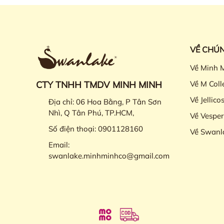
VỀ CHÚN
Về Minh 
CTY TNHH TMDV MINH MINH
Về M Coll
Về Jellico
Địa chỉ:
06 Hoa Bằng, P Tân Sơn
Nhì, Q Tân Phú, TP.HCM,
Về Vesper
Số điện thoại:
0901128160
Về Swanl
Email:
swanlake.minhminhco@gmail.com