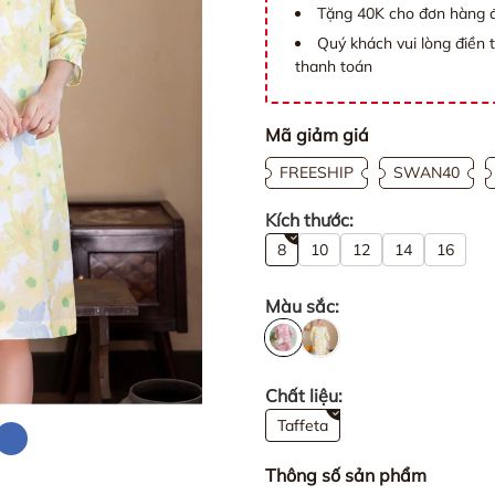
Tặng 40K cho đơn hàng đ
Quý khách vui lòng điền 
thanh toán
Mã giảm giá
FREESHIP
SWAN40
Kích thước:
8
10
12
14
16
Màu sắc:
Chất liệu:
Taffeta
Thông số sản phẩm