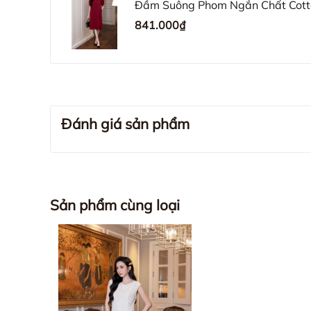
Đầm Suông Phom Ngắn Chất Cott
D12481LW01
841.000₫
Đánh giá sản phẩm
Sản phẩm cùng loại