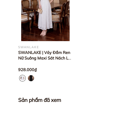
SWANLAKE
SWANLAKE | Váy Đầm Ren
Nữ Suông Maxi Sát Nách Lót
Thêu Hoa Dự Tiệc Công Sở
Sang Trọng Cổ Tròn
928.000₫
D12998LW01
Sản phẩm đã xem