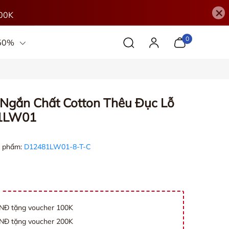
×
00K
0
 50%
gắn Chất Cotton Thêu Đục Lỗ
81LW01
 phẩm:
D12481LW01-8-T-C
VNĐ tặng voucher 100K
VNĐ tặng voucher 200K