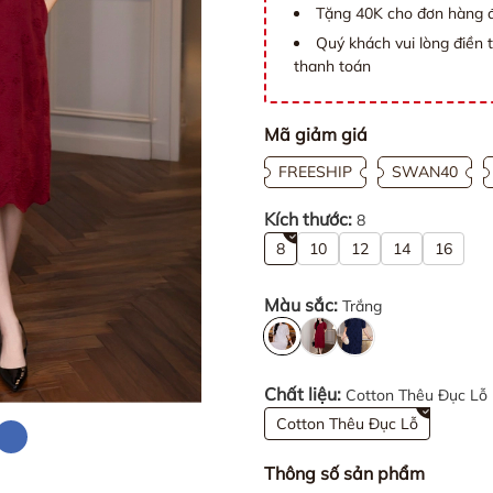
Tặng 40K cho đơn hàng đ
Quý khách vui lòng điền 
thanh toán
Mã giảm giá
FREESHIP
SWAN40
Kích thước:
8
8
10
12
14
16
Màu sắc:
Trắng
Chất liệu:
Cotton Thêu Đục Lỗ
Cotton Thêu Đục Lỗ
Thông số sản phẩm