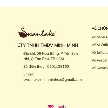
VỀ CHÚN
Về Minh 
CTY TNHH TMDV MINH MINH
Về M Coll
Về Jellico
Địa chỉ:
06 Hoa Bằng, P Tân Sơn
Nhì, Q Tân Phú, TP.HCM,
Về Vesper
Số điện thoại:
0901128160
Về Swanl
Email:
swanlake.minhminhco@gmail.com