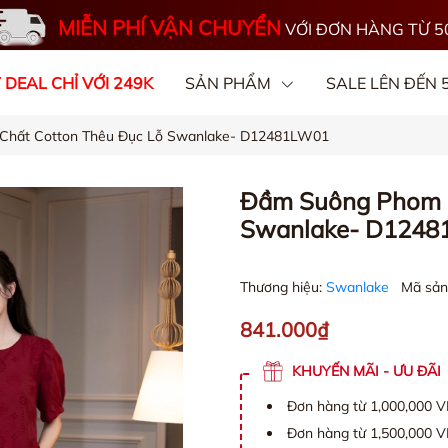
MIỄN PHÍ VẬN CHUYỂN
VỚI ĐƠN HÀNG TỪ 5
 DEAL CHỈ VỚI 249K
SẢN PHẨM
SALE LÊN ĐẾN
Chất Cotton Thêu Đục Lỗ Swanlake- D12481LW01
OGS
CHẤT VẢI
Đầm Suông Phom N
Swanlake- D124
Thương hiệu:
Swanlake
Mã sản
841.000₫
KHUYẾN MÃI - ƯU ĐÃI
Đơn hàng từ 1,000,000 
Đơn hàng từ 1,500,000 