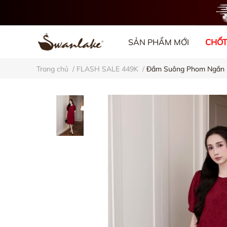
SẢN PHẨM MỚI
CHỐT
Trang chủ
/
FLASH SALE 449K
/
Đầm Suông Phom Ngắn 
VỀ CHÚNG TÔI
BL