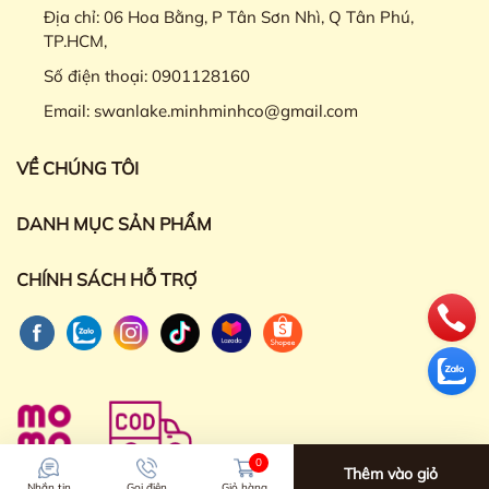
Địa chỉ:
06 Hoa Bằng, P Tân Sơn Nhì, Q Tân Phú,
TP.HCM,
Số điện thoại:
0901128160
Email:
swanlake.minhminhco@gmail.com
VỀ CHÚNG TÔI
DANH MỤC SẢN PHẨM
CHÍNH SÁCH HỖ TRỢ
0
Thêm vào giỏ
Nhắn tin
Gọi điện
Giỏ hàng