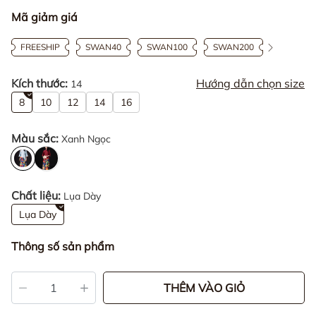
Mã giảm giá
FREESHIP
SWAN40
SWAN100
SWAN200
Kích thước:
Hướng dẫn chọn size
14
8
10
12
14
16
Màu sắc:
Xanh Ngọc
Chất liệu:
Lụa Dày
Lụa Dày
Thông số sản phẩm
THÊM VÀO GIỎ