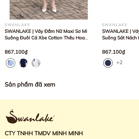
SWANLAKE
SWANLAKE
SWANLAKE | Váy Đầm Nữ Maxi Sơ Mi
SWANLAKE | Váy
Suông Đuôi Cá Xòe Cotton Thêu Hoa
Suông Sát Nách 
Đục Lỗ Cài Nút Tay Nẹp Lỡ
Hoa Đục Lỗ Cài N
D12901LW01
D12905LW01
867.100₫
867.100₫
+2
Sản phẩm đã xem
CTY TNHH TMDV MINH MINH