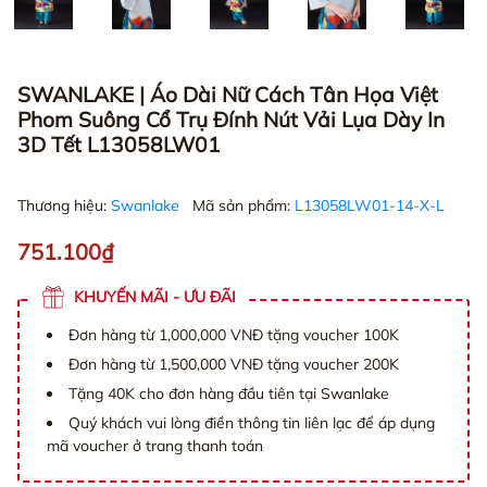
SWANLAKE | Áo Dài Nữ Cách Tân Họa Việt
Phom Suông Cổ Trụ Đính Nút Vải Lụa Dày In
3D Tết L13058LW01
Thương hiệu:
Swanlake
Mã sản phẩm:
L13058LW01-14-X-L
751.100₫
KHUYẾN MÃI - ƯU ĐÃI
Đơn hàng từ 1,000,000 VNĐ tặng voucher 100K
Đơn hàng từ 1,500,000 VNĐ tặng voucher 200K
Tặng 40K cho đơn hàng đầu tiên tại Swanlake
Quý khách vui lòng điền thông tin liên lạc để áp dụng
mã voucher ở trang thanh toán