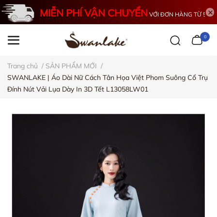
MIỄN PHÍ VẬN CHUYỂN
VỚI ĐƠN HÀNG TỪ 500K
0
Trang chủ
/
SẢN PHẨM MỚI
/
SWANLAKE | Áo Dài Nữ Cách Tân Họa Việt Phom Suông Cổ Trụ
Đính Nút Vải Lụa Dày In 3D Tết L13058LW01