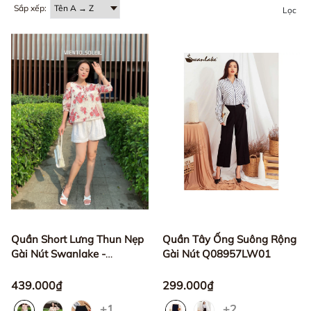
Sắp xếp:
Lọc
Quần Short Lưng Thun Nẹp
Quần Tây Ống Suông Rộng
Gài Nút Swanlake -
Gài Nút Q08957LW01
Q10687LW01
439.000₫
299.000₫
+1
+2