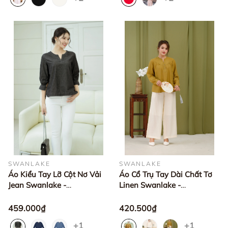
SWANLAKE
SWANLAKE
Áo Kiểu Tay Lỡ Cột Nơ Vải
Áo Cổ Trụ Tay Dài Chất Tơ
Jean Swanlake -
Linen Swanlake -
A11027LW02
A11939LW01
459.000₫
420.500₫
+1
+1