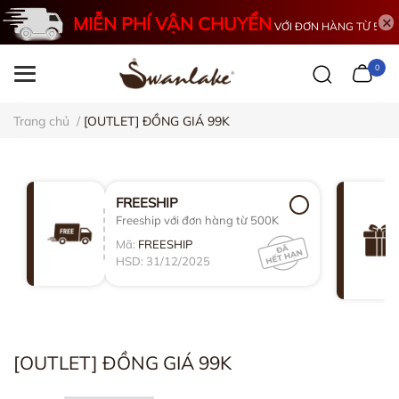
MIỄN PHÍ VẬN CHUYỂN
VỚI ĐƠN HÀNG TỪ 500K
0
Trang chủ
/
[OUTLET] ĐỒNG GIÁ 99K
FREESHIP
Freeship với đơn hàng từ 500K
Mã:
FREESHIP
HSD: 31/12/2025
[OUTLET] ĐỒNG GIÁ 99K