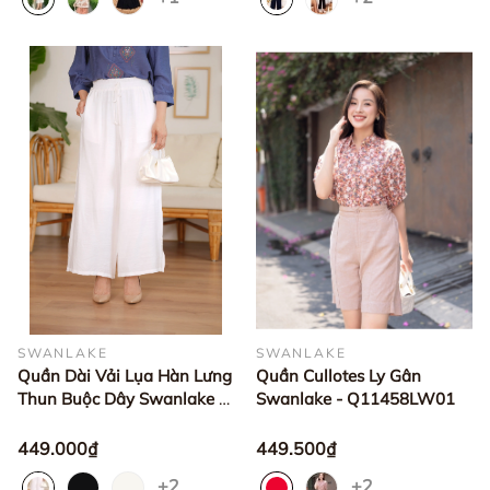
SWANLAKE
SWANLAKE
Quần Dài Vải Lụa Hàn Lưng
Quần Cullotes Ly Gân
Thun Buộc Dây Swanlake -
Swanlake - Q11458LW01
Q10958LW01
449.000₫
449.500₫
+2
+2