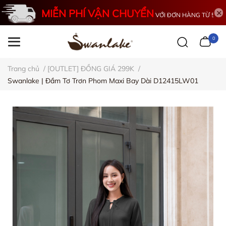
MIỄN PHÍ VẬN CHUYỂN
VỚI ĐƠN HÀNG TỪ 500K
0
Trang chủ
/
[OUTLET] ĐỒNG GIÁ 299K
/
Swanlake | Đầm Tơ Trơn Phom Maxi Bay Dài D12415LW01