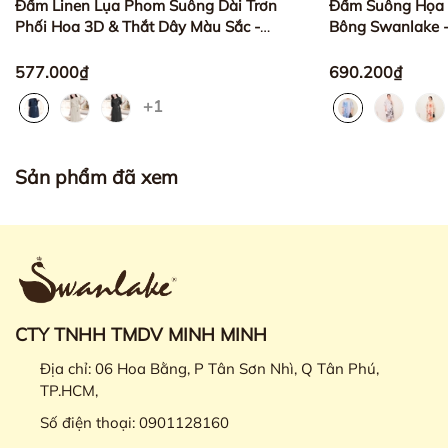
Đầm Linen Lụa Phom Suông Dài Trơn
Đầm Suông Họa T
Phối Hoa 3D & Thắt Dây Màu Sắc -
Bông Swanlake
D12235LW01
577.000₫
690.200₫
+1
Sản phẩm đã xem
CTY TNHH TMDV MINH MINH
Địa chỉ:
06 Hoa Bằng, P Tân Sơn Nhì, Q Tân Phú,
TP.HCM,
Số điện thoại:
0901128160