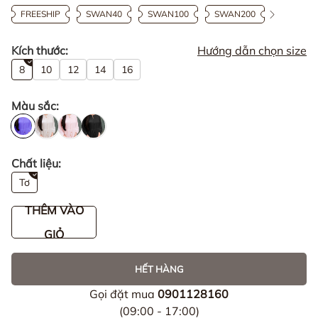
FREESHIP
SWAN40
SWAN100
SWAN200
Kích thước:
Hướng dẫn chọn size
8
10
12
14
16
Màu sắc:
Chất liệu:
Tơ
THÊM VÀO
GIỎ
HẾT HÀNG
Gọi đặt mua
0901128160
(09:00 - 17:00)