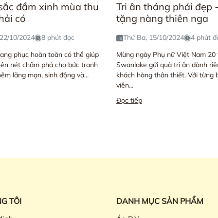
sắc đầm xinh mùa thu
Tri ân tháng phái đẹp 
hải có
tặng nàng thiên nga
 22/10/2024
8 phút đọc
Thứ Ba, 15/10/2024
4 phút đ
ang phục hoàn toàn có thể giúp
Mừng ngày Phụ nữ Việt Nam 20 
nên nét chấm phá cho bức tranh
Swanlake gửi quà tri ân dành ri
êm lãng mạn, sinh động và...
khách hàng thân thiết. Với từng
viên...
Đọc tiếp
G TÔI
DANH MỤC SẢN PHẨM