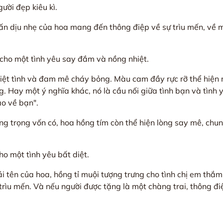
ời đẹp kiêu kì.
ấn dịu nhẹ của hoa mang đến thông điệp về sự trìu mến, về 
 cho một tình yêu say đắm và nồng nhiệt.
hiệt tình và đam mê cháy bỏng. Màu cam đầy rực rỡ thể hiện 
. Hay một ý nghĩa khác, nó là cầu nối giữa tình bạn và tình 
ào về bạn".
ng trọng vốn có, hoa hồng tím còn thể hiện lòng say mê, chun
ho một tình yêu bất diệt.
i tên của hoa, hồng tỉ muội tượng trưng cho tình chị em thắm 
 trìu mến. Và nếu người được tặng là một chàng trai, thông đi