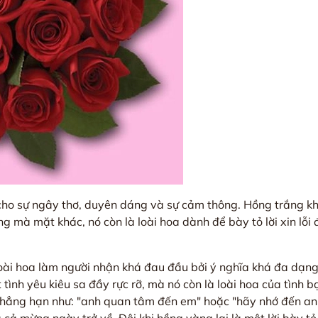
 cho sự ngây thơ, duyên dáng và sự cảm thông. Hồng trắng kh
ợng mà mặt khác, nó còn là loài hoa dành để bày tỏ lời xin lỗ
 loài hoa làm người nhận khá đau đầu bởi ý nghĩa khá đa dạ
tình yêu kiêu sa đầy rực rỡ, mà nó còn là loài hoa của tình 
, chẳng hạn như: "anh quan tâm đến em" hoặc "hãy nhớ đến a