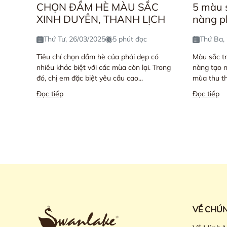
CHỌN ĐẦM HÈ MÀU SẮC
5 màu 
XINH DUYÊN, THANH LỊCH
nàng p
Thứ Tư, 26/03/2025
5 phút đọc
Thứ Ba,
Tiêu chí chọn đầm hè của phái đẹp có
Màu sắc tr
nhiều khác biệt với các mùa còn lại. Trong
nàng tạo 
đó, chị em đặc biệt yêu cầu cao...
mùa thu th
Đọc tiếp
Đọc tiếp
VỀ CHÚN