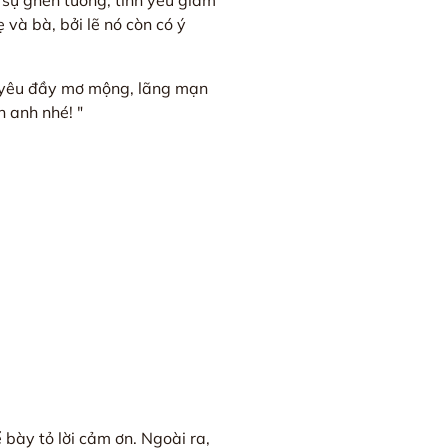
 sự ghen tuông, tình yêu giảm
và bà, bởi lẽ nó còn có ý
h yêu đầy mơ mộng, lãng mạn
n anh nhé! "
bày tỏ lời cảm ơn. Ngoài ra,