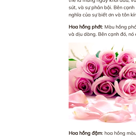
thể là mừng ngày khởi đầu, và
sút, và sự phản bội. Bên cạnh
nghĩa của sự biết ơn và tôn kí
Hoa hồng phớt
: Màu hồng phớ
và dịu dàng. Bên cạnh đó, nó c
Hoa hồng đậm
: hoa hồng màu