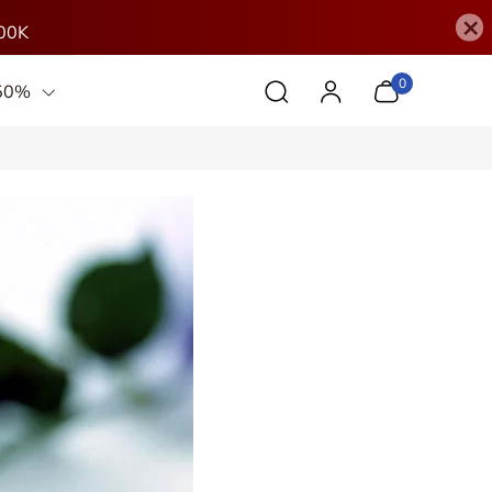
×
00K
0
 50%