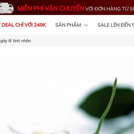
MIỄN PHÍ VẬN CHUYỂN
VỚI ĐƠN HÀNG TỪ 5
 DEAL CHỈ VỚI 249K
SẢN PHẨM
SALE LÊN ĐẾN
gày lễ tình nhân
OGS
CHẤT VẢI