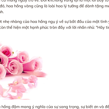
 cả mừng ngày trở về. Đôi khi,hồng vàng lại là một lời bày tỏ
 đó, hoa hồng vàng cũng là loài hoa lý tưởng để dành tặng mẹ 
nh.
t nhẹ nhàng của hoa hồng ngụ ý về sự bắt đầu của một tìn
òn thể hiện một hạnh phúc tròn đầy với lời nhắn nhủ: "Hãy ti
 hồng đậm mang ý nghĩa của sự sang trọng, sự biết ơn và để 