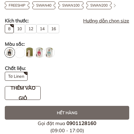
FREESHIP
SWAN40
SWAN100
SWAN200
Kích thước:
Hướng dẫn chọn size
8
10
12
14
16
Màu sắc:
Chất liệu:
Tơ Linen
THÊM VÀO
GIỎ
HẾT HÀNG
Gọi đặt mua
0901128160
(09:00 - 17:00)