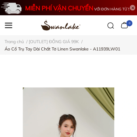
MIỄN PHÍ VẬN CHUYỂN
VỚI ĐƠN HÀNG TỪ 500K
0
Trang chủ
/
[OUTLET] ĐỒNG GIÁ 99K
/
Áo Cổ Trụ Tay Dài Chất Tơ Linen Swanlake - A11939LW01