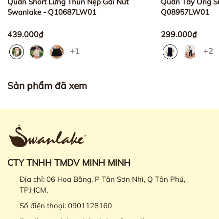
Quần Short Lưng Thun Nẹp Gài Nút
Quần Tây Ống S
Swanlake - Q10687LW01
Q08957LW01
439.000₫
299.000₫
+1
+2
Sản phẩm đã xem
CTY TNHH TMDV MINH MINH
Địa chỉ:
06 Hoa Bằng, P Tân Sơn Nhì, Q Tân Phú,
TP.HCM,
Số điện thoại:
0901128160