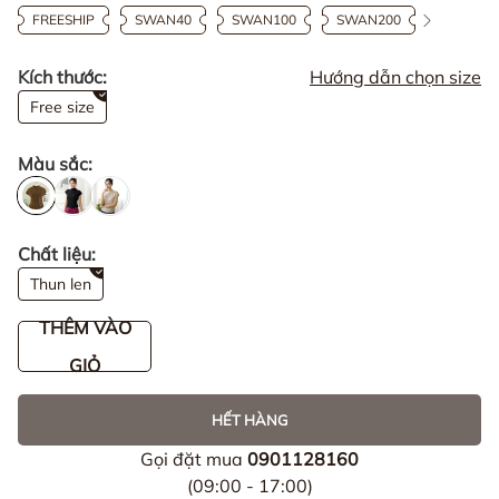
FREESHIP
SWAN40
SWAN100
SWAN200
Kích thước:
Hướng dẫn chọn size
Free size
Màu sắc:
Chất liệu:
Thun len
THÊM VÀO
GIỎ
HẾT HÀNG
Gọi đặt mua
0901128160
(09:00 - 17:00)