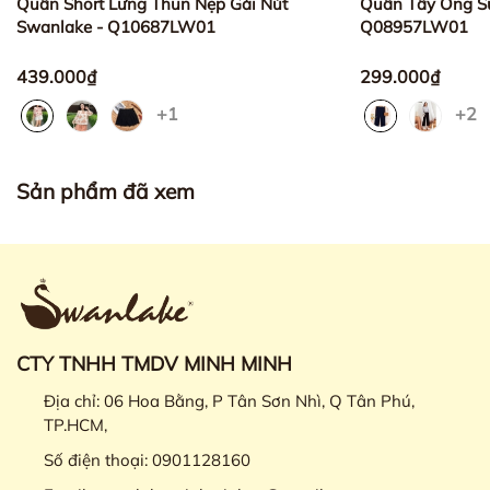
Quần Short Lưng Thun Nẹp Gài Nút
Quần Tây Ống S
Swanlake - Q10687LW01
Q08957LW01
439.000₫
299.000₫
+1
+2
Sản phẩm đã xem
CTY TNHH TMDV MINH MINH
Địa chỉ:
06 Hoa Bằng, P Tân Sơn Nhì, Q Tân Phú,
TP.HCM,
Số điện thoại:
0901128160