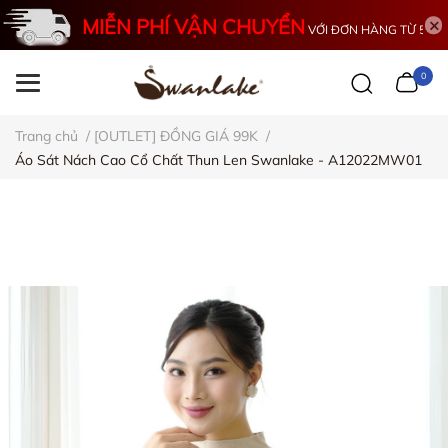
MIỄN PHÍ VẬN CHUYỂN
VỚI ĐƠN HÀNG TỪ 500K
0
Trang chủ
/
[OUTLET] ĐỒNG GIÁ 99K
/
Áo Sát Nách Cao Cổ Chất Thun Len Swanlake - A12022MW01