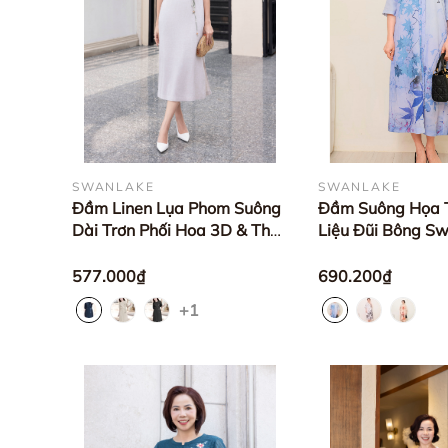
SWANLAKE
SWANLAKE
Đầm Linen Lụa Phom Suông
Đầm Suông Họa T
Dài Trơn Phối Hoa 3D & Thắt
Liệu Đũi Bông Sw
Dây Màu Sắc -
D11777LW01
D12235LW01
577.000₫
690.200₫
+1