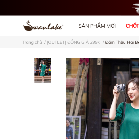
SẢN PHẨM MỚI
CHỐT
Trang chủ
/
[OUTLET] ĐỒNG GIÁ 299K
/
Đầm Thêu Hai B
VỀ CHÚNG TÔI
BL