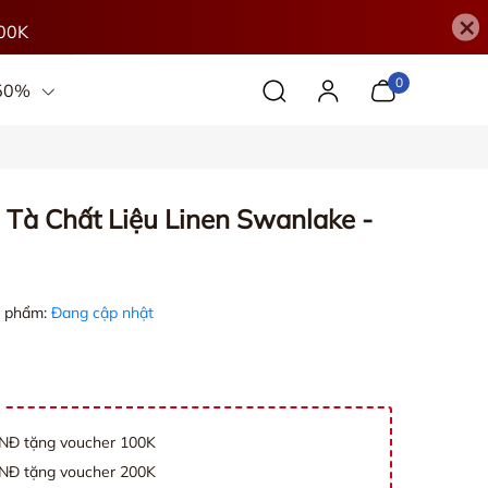
×
00K
0
 50%
Tà Chất Liệu Linen Swanlake -
 phẩm:
Đang cập nhật
VNĐ tặng voucher 100K
VNĐ tặng voucher 200K