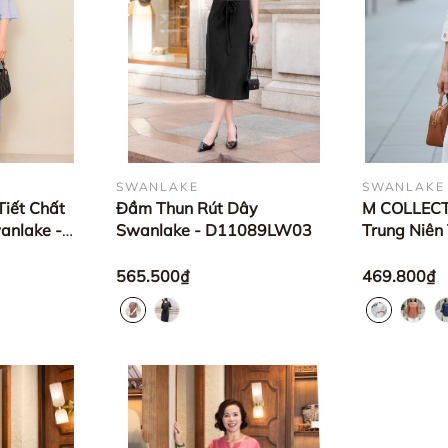
SWANLAKE
SWANLAKE
iết Chất
Đầm Thun Rút Dây
M COLLECTI
anlake -
Swanlake - D11089LW03
Trung Niên
Tròn Tay Lỡ
Hoa Cao C
565.500₫
469.800₫