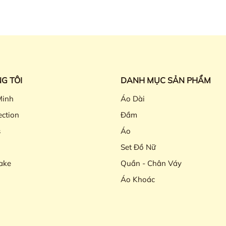
G TÔI
DANH MỤC SẢN PHẨM
Minh
Áo Dài
ection
Đầm
s
Áo
Set Đồ Nữ
ake
Quần - Chân Váy
Áo Khoác