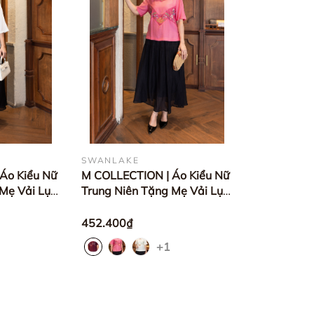
SWANLAKE
Áo Kiểu Nữ
M COLLECTION | Áo Kiểu Nữ
 Mẹ Vải Lụa
Trung Niên Tặng Mẹ Vải Lụa
 Trụ Tay Lỡ
Gân Thêu Hoa Cổ Trụ Xẻ Vạt
020LW01
Áo Thanh Lịch
452.400₫
A12910LW01
+1