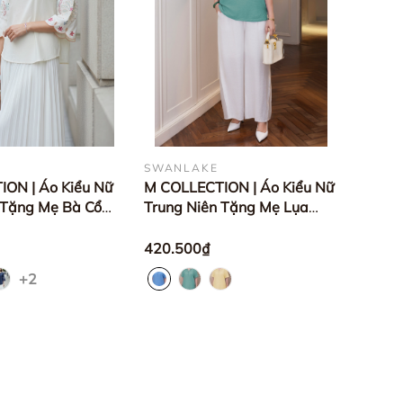
SWANLAKE
ON | Áo Kiểu Nữ
M COLLECTION | Áo Kiểu Nữ
 Tặng Mẹ Bà Cổ
Trung Niên Tặng Mẹ Lụa
 Vải Lụa Ý Thêu
Hàn Phối Ren Lưới Thêu Hoa
ấp A12866
Cài Nút Tay Ngắn A10955
420.500₫
+2