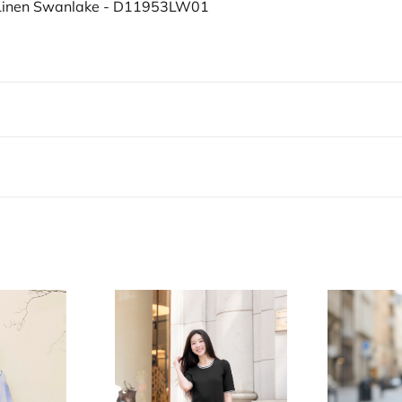
 Linen Swanlake - D11953LW01