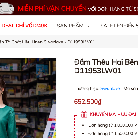
MIỄN PHÍ VẬN CHUYỂN
VỚI ĐƠN HÀNG TỪ 5
 DEAL CHỈ VỚI 249K
SẢN PHẨM
SALE LÊN ĐẾN
ên Tà Chất Liệu Linen Swanlake - D11953LW01
OGS
CHẤT VẢI
Đầm Thêu Hai Bên 
D11953LW01
Thương hiệu:
Swanlake
Mã sản
652.500₫
KHUYẾN MÃI - ƯU ĐÃI
Đơn hàng từ 1,000,000 
Đơn hàng từ 1,500,000 