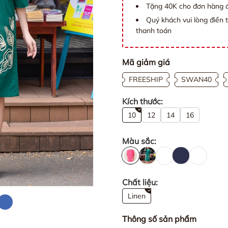
Tặng 40K cho đơn hàng đ
Quý khách vui lòng điền 
thanh toán
Mã giảm giá
FREESHIP
SWAN40
Kích thước:
10
12
14
16
Màu sắc:
Chất liệu:
Linen
Thông số sản phẩm