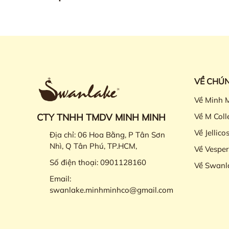
VỀ CHÚN
Về Minh 
CTY TNHH TMDV MINH MINH
Về M Coll
Về Jellico
Địa chỉ:
06 Hoa Bằng, P Tân Sơn
Nhì, Q Tân Phú, TP.HCM,
Về Vesper
Số điện thoại:
0901128160
Về Swanl
Email:
swanlake.minhminhco@gmail.com