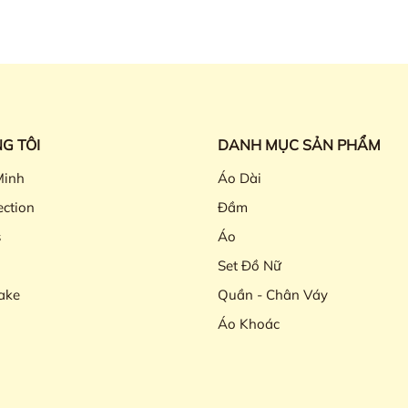
G TÔI
DANH MỤC SẢN PHẨM
Minh
Áo Dài
ection
Đầm
s
Áo
Set Đồ Nữ
ake
Quần - Chân Váy
Áo Khoác