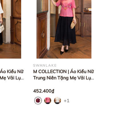
SWANLAKE
Áo Kiểu Nữ
M COLLECTION | Áo Kiểu Nữ
 Mẹ Vải Lụa
Trung Niên Tặng Mẹ Vải Lụa
 Trụ Tay Lỡ
Gân Thêu Hoa Cổ Trụ Xẻ Vạt
020LW01
Áo Thanh Lịch
452.400₫
A12910LW01
+1