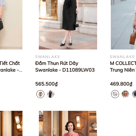
SWANLAKE
SWANLAKE
iết Chất
Đầm Thun Rút Dây
M COLLECTI
anlake -
Swanlake - D11089LW03
Trung Niên
Tròn Tay Lỡ
Hoa Cao C
565.500₫
469.800₫