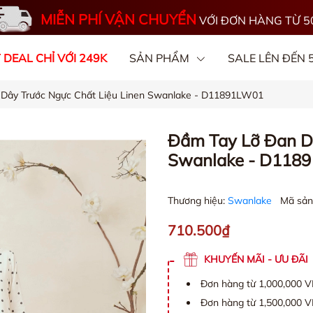
MIỄN PHÍ VẬN CHUYỂN
VỚI ĐƠN HÀNG TỪ 5
 DEAL CHỈ VỚI 249K
SẢN PHẨM
SALE LÊN ĐẾN
Dây Trước Ngực Chất Liệu Linen Swanlake - D11891LW01
OGS
CHẤT VẢI
Đầm Tay Lỡ Đan Dâ
Swanlake - D118
Thương hiệu:
Swanlake
Mã sản
710.500₫
KHUYẾN MÃI - ƯU ĐÃI
Đơn hàng từ 1,000,000 
Đơn hàng từ 1,500,000 