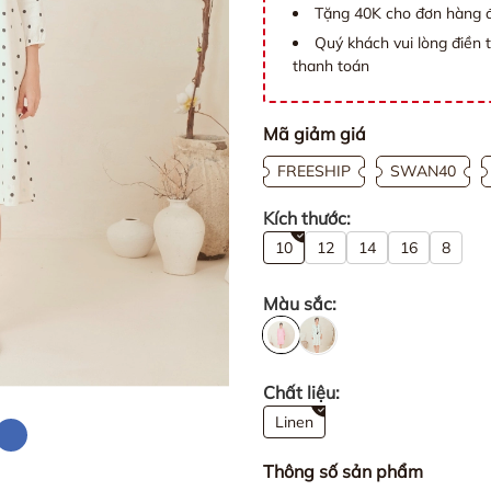
Tặng 40K cho đơn hàng đ
Quý khách vui lòng điền 
thanh toán
Mã giảm giá
FREESHIP
SWAN40
Kích thước:
10
12
14
16
8
Màu sắc:
Chất liệu:
Linen
Thông số sản phẩm