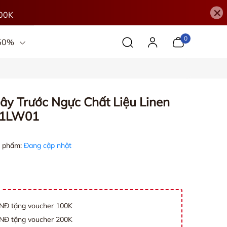
×
00K
0
 50%
y Trước Ngực Chất Liệu Linen
91LW01
 phẩm:
Đang cập nhật
VNĐ tặng voucher 100K
VNĐ tặng voucher 200K