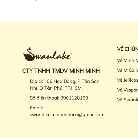
VỀ CHÚN
Về Minh 
CTY TNHH TMDV MINH MINH
Về M Coll
Về Jellico
Địa chỉ:
06 Hoa Bằng, P Tân Sơn
Nhì, Q Tân Phú, TP.HCM,
Về Vesper
Số điện thoại:
0901128160
Về Swanl
Email:
swanlake.minhminhco@gmail.com