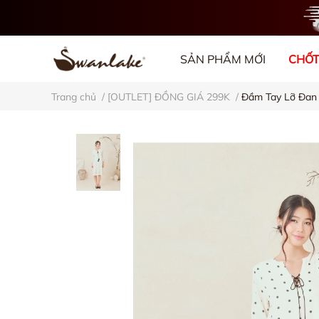
SẢN PHẨM MỚI
CHỐT
Trang chủ
/
[OUTLET] ĐỒNG GIÁ 299K
/
Đầm Tay Lỡ Đan 
VỀ CHÚNG TÔI
BL