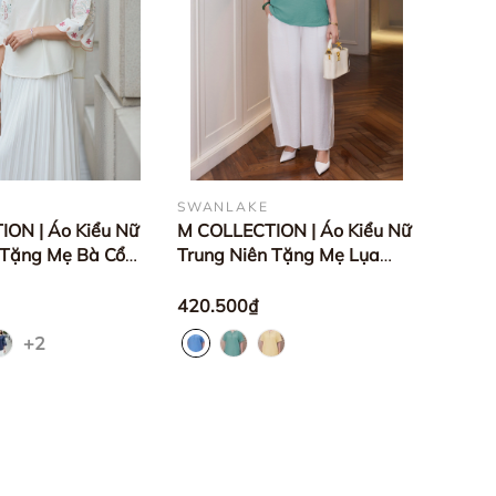
SWANLAKE
ON | Áo Kiểu Nữ
M COLLECTION | Áo Kiểu Nữ
 Tặng Mẹ Bà Cổ
Trung Niên Tặng Mẹ Lụa
 Vải Lụa Ý Thêu
Hàn Phối Ren Lưới Thêu Hoa
ấp A12866
Cài Nút Tay Ngắn A10955
420.500₫
+2