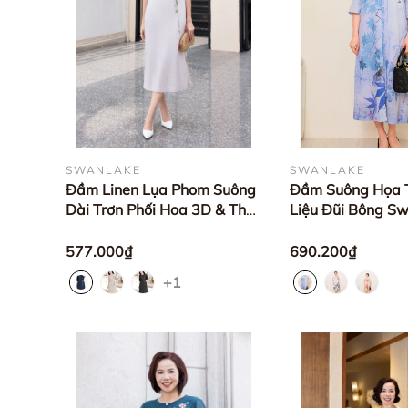
SWANLAKE
SWANLAKE
Đầm Linen Lụa Phom Suông
Đầm Suông Họa T
Dài Trơn Phối Hoa 3D & Thắt
Liệu Đũi Bông Sw
Dây Màu Sắc -
D11777LW01
D12235LW01
577.000₫
690.200₫
+1