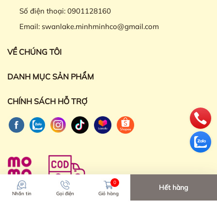
Số điện thoại:
0901128160
Email:
swanlake.minhminhco@gmail.com
VỀ CHÚNG TÔI
DANH MỤC SẢN PHẨM
CHÍNH SÁCH HỖ TRỢ
0
Hết hàng
Nhắn tin
Gọi điện
Giỏ hàng