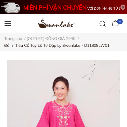
MIỄN PHÍ VẬN CHUYỂN
VỚI ĐƠN HÀNG TỪ 500K
0
Trang chủ
/
[OUTLET] ĐỒNG GIÁ 299K
/
Đầm Thêu Cổ Tay Lỡ Tơ Dập Ly Swanlake - D11808LW01