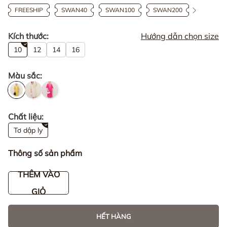
FREESHIP
SWAN40
SWAN100
SWAN200
Kích thước:
Hướng dẫn chọn size
10
12
14
16
Màu sắc:
Chất liệu:
Tơ dập ly
Thông số sản phẩm
THÊM VÀO
GIỎ
HẾT HÀNG