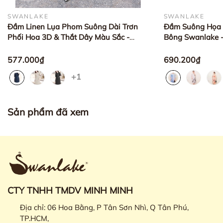
SWANLAKE
SWANLAKE
Đầm Linen Lụa Phom Suông Dài Trơn
Đầm Suông Họa T
Phối Hoa 3D & Thắt Dây Màu Sắc -
Bông Swanlake
D12235LW01
577.000₫
690.200₫
+1
Sản phẩm đã xem
CTY TNHH TMDV MINH MINH
Địa chỉ:
06 Hoa Bằng, P Tân Sơn Nhì, Q Tân Phú,
TP.HCM,