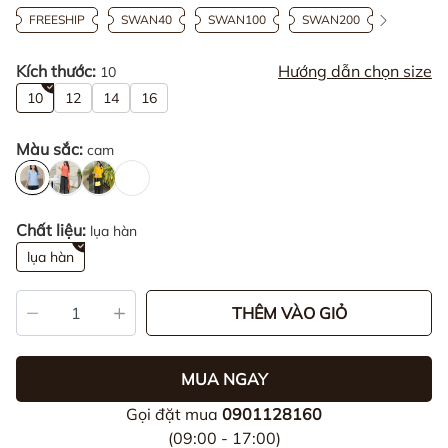
FREESHIP
SWAN40
SWAN100
SWAN200
Kích thước:
Hướng dẫn chọn size
10
10
12
14
16
Màu sắc:
cam
Chất liệu:
lụa hàn
lụa hàn
THÊM VÀO GIỎ
MUA NGAY
Gọi đặt mua
0901128160
(09:00 - 17:00)