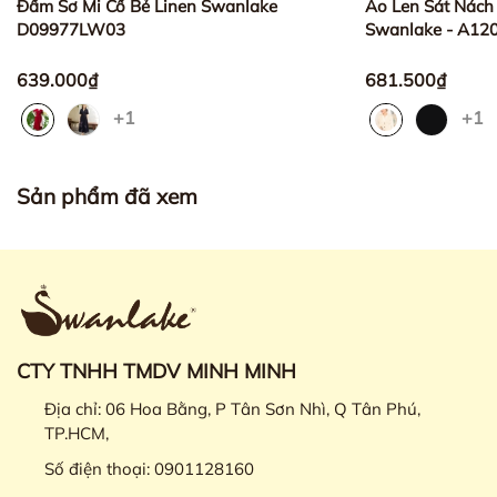
Đầm Sơ Mi Cổ Bẻ Linen Swanlake
Áo Len Sát Nách
D09977LW03
Swanlake - A1
639.000₫
681.500₫
+1
+1
Sản phẩm đã xem
CTY TNHH TMDV MINH MINH
Địa chỉ:
06 Hoa Bằng, P Tân Sơn Nhì, Q Tân Phú,
TP.HCM,
Số điện thoại:
0901128160