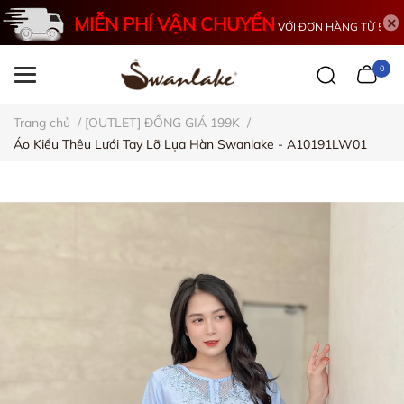
MIỄN PHÍ VẬN CHUYỂN
VỚI ĐƠN HÀNG TỪ 500K
0
Trang chủ
/
[OUTLET] ĐỒNG GIÁ 199K
/
Áo Kiểu Thêu Lưới Tay Lỡ Lụa Hàn Swanlake - A10191LW01