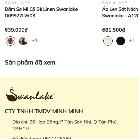
SWANLAKE
SWANLAKE
Đầm Sơ Mi Cổ Bẻ Linen Swanlake
Áo Len Sát Nách
D09977LW03
Swanlake - A1
639.000₫
681.500₫
+1
+1
Sản phẩm đã xem
CTY TNHH TMDV MINH MINH
Địa chỉ:
06 Hoa Bằng, P Tân Sơn Nhì, Q Tân Phú,
TP.HCM,
Số điện thoại:
0901128160