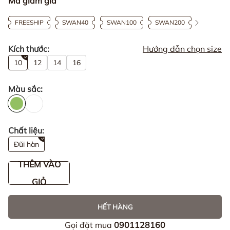
Mã giảm giá
FREESHIP
SWAN40
SWAN100
SWAN200
Kích thước:
Hướng dẫn chọn size
10
12
14
16
Màu sắc:
Chất liệu:
Đũi hàn
THÊM VÀO
GIỎ
HẾT HÀNG
Gọi đặt mua
0901128160