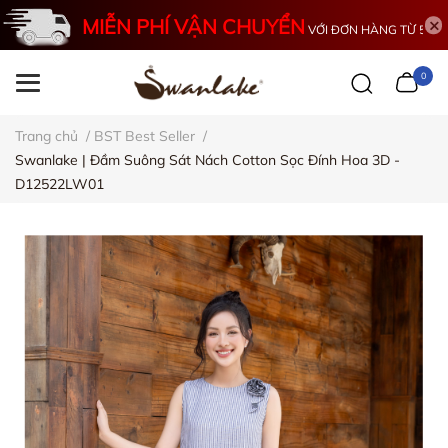
MIỄN PHÍ VẬN CHUYỂN
VỚI ĐƠN HÀNG TỪ 500K
0
Trang chủ
/
BST Best Seller
/
Swanlake | Đầm Suông Sát Nách Cotton Sọc Đính Hoa 3D -
D12522LW01