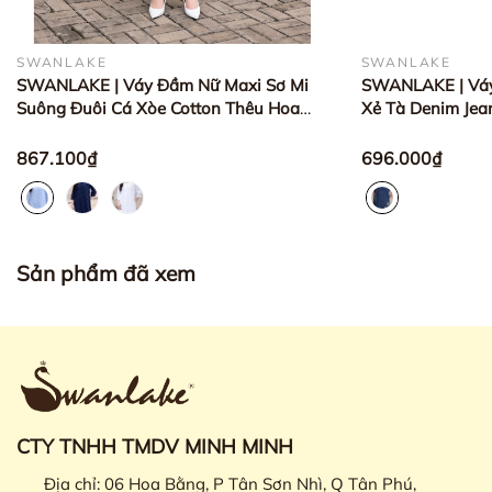
SWANLAKE
SWANLAKE
SWANLAKE | Váy Đầm Nữ Maxi Sơ Mi
SWANLAKE | Váy
Suông Đuôi Cá Xòe Cotton Thêu Hoa
Xẻ Tà Denim Je
Đục Lỗ Cài Nút Tay Nẹp Lỡ
Tim Tay Hến Có 
D12901LW01
D12896LW01
867.100₫
696.000₫
Sản phẩm đã xem
CTY TNHH TMDV MINH MINH
Địa chỉ:
06 Hoa Bằng, P Tân Sơn Nhì, Q Tân Phú,