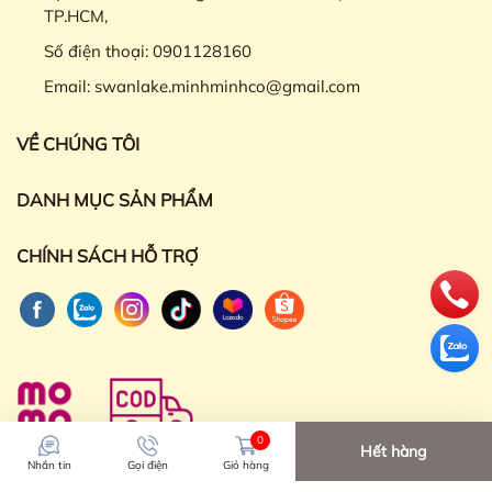
TP.HCM,
Số điện thoại:
0901128160
Email:
swanlake.minhminhco@gmail.com
VỀ CHÚNG TÔI
DANH MỤC SẢN PHẨM
CHÍNH SÁCH HỖ TRỢ
0
Hết hàng
Nhắn tin
Gọi điện
Giỏ hàng