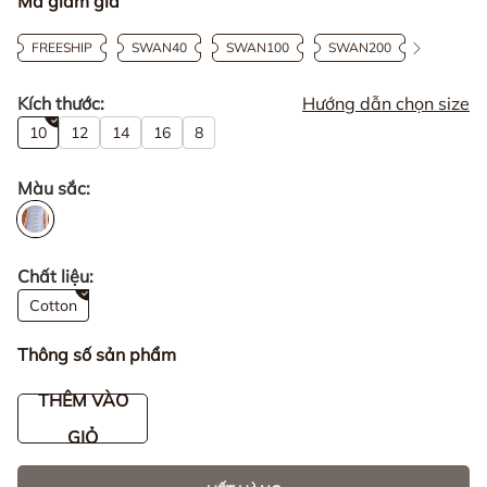
Mã giảm giá
FREESHIP
SWAN40
SWAN100
SWAN200
Kích thước:
Hướng dẫn chọn size
10
12
14
16
8
Màu sắc:
Chất liệu:
Cotton
Thông số sản phẩm
THÊM VÀO
GIỎ