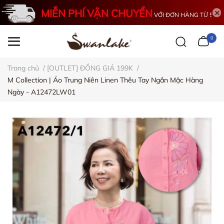
MIỄN PHÍ VẬN CHUYỂN
VỚI ĐƠN HÀNG TỪ 500K
0
Trang chủ
/
[OUTLET] ĐỒNG GIÁ 199K
/
M Collection | Áo Trung Niên Linen Thêu Tay Ngắn Mặc Hàng
Ngày - A12472LW01