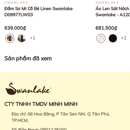
SWANLAKE
SWANLAKE
Đầm Sơ Mi Cổ Bẻ Linen Swanlake
Áo Len Sát Nách
D09977LW03
Swanlake - A1
639.000₫
681.500₫
+1
+1
Sản phẩm đã xem
CTY TNHH TMDV MINH MINH
Địa chỉ:
06 Hoa Bằng, P Tân Sơn Nhì, Q Tân Phú,
TP.HCM,
Số điện thoại:
0901128160