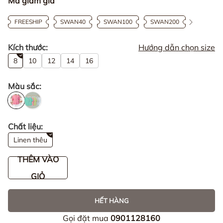
Mã giảm giá
FREESHIP
SWAN40
SWAN100
SWAN200
Kích thước:
Hướng dẫn chọn size
8
10
12
14
16
Màu sắc:
Chất liệu:
Linen thêu
THÊM VÀO
GIỎ
HẾT HÀNG
Gọi đặt mua
0901128160